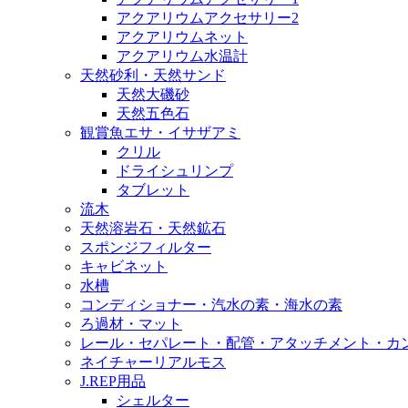
アクアリウムアクセサリー2
アクアリウムネット
アクアリウム水温計
天然砂利・天然サンド
天然大磯砂
天然五色石
観賞魚エサ・イサザアミ
クリル
ドライシュリンプ
タブレット
流木
天然溶岩石・天然鉱石
スポンジフィルター
キャビネット
水槽
コンディショナー・汽水の素・海水の素
ろ過材・マット
レール・セパレート・配管・アタッチメント・カ
ネイチャーリアルモス
J.REP用品
シェルター