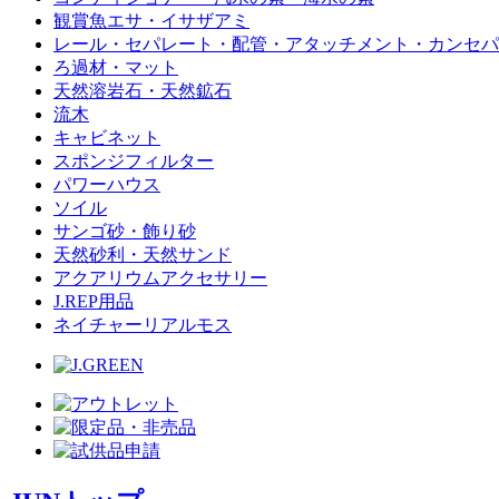
観賞魚エサ・イサザアミ
レール・セパレート・配管・アタッチメント・カンセパ
ろ過材・マット
天然溶岩石・天然鉱石
流木
キャビネット
スポンジフィルター
パワーハウス
ソイル
サンゴ砂・飾り砂
天然砂利・天然サンド
アクアリウムアクセサリー
J.REP用品
ネイチャーリアルモス