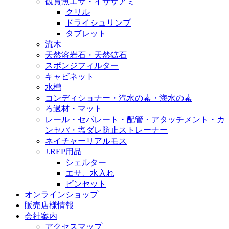
観賞魚エサ・イサザアミ
クリル
ドライシュリンプ
タブレット
流木
天然溶岩石・天然鉱石
スポンジフィルター
キャビネット
水槽
コンディショナー・汽水の素・海水の素
ろ過材・マット
レール・セパレート・配管・アタッチメント・カ
ンセパ・塩ダレ防止ストレーナー
ネイチャーリアルモス
J.REP用品
シェルター
エサ、水入れ
ピンセット
オンラインショップ
販売店様情報
会社案内
アクセスマップ