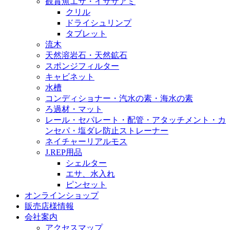
観賞魚エサ・イサザアミ
クリル
ドライシュリンプ
タブレット
流木
天然溶岩石・天然鉱石
スポンジフィルター
キャビネット
水槽
コンディショナー・汽水の素・海水の素
ろ過材・マット
レール・セパレート・配管・アタッチメント・カ
ンセパ・塩ダレ防止ストレーナー
ネイチャーリアルモス
J.REP用品
シェルター
エサ、水入れ
ピンセット
オンラインショップ
販売店様情報
会社案内
アクセスマップ