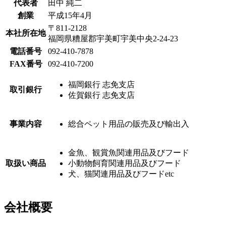
代表者
田中 純二
創業
平成15年4月
〒811-2128
本社所在地
福岡県糟屋郡宇美町宇美中央2-24-23
電話番号
092-410-7878
FAX番号
092-410-7200
福岡銀行 志免支店
取引銀行
佐賀銀行 志免支店
事業内容
総合ペット用品の販売及び輸出入
金魚、観賞魚関連用品及びフード
取扱い商品
小動物飼育関連用品及びフード
犬、猫関連用品及びフードetc
会社概要