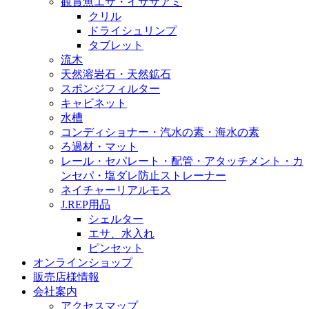
観賞魚エサ・イサザアミ
クリル
ドライシュリンプ
タブレット
流木
天然溶岩石・天然鉱石
スポンジフィルター
キャビネット
水槽
コンディショナー・汽水の素・海水の素
ろ過材・マット
レール・セパレート・配管・アタッチメント・カ
ンセパ・塩ダレ防止ストレーナー
ネイチャーリアルモス
J.REP用品
シェルター
エサ、水入れ
ピンセット
オンラインショップ
販売店様情報
会社案内
アクセスマップ