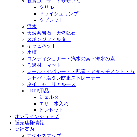
観賞魚エサ・イサザアミ
クリル
ドライシュリンプ
タブレット
流木
天然溶岩石・天然鉱石
スポンジフィルター
キャビネット
水槽
コンディショナー・汽水の素・海水の素
ろ過材・マット
レール・セパレート・配管・アタッチメント・カ
ンセパ・塩ダレ防止ストレーナー
ネイチャーリアルモス
J.REP用品
シェルター
エサ、水入れ
ピンセット
オンラインショップ
販売店様情報
会社案内
アクセスマップ