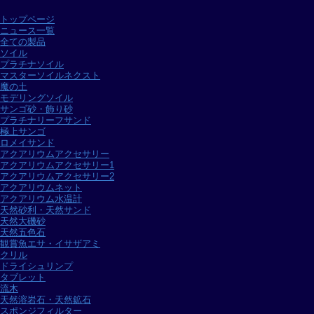
トップページ
ニュース一覧
全ての製品
ソイル
プラチナソイル
マスターソイルネクスト
魔の土
モデリングソイル
サンゴ砂・飾り砂
プラチナリーフサンド
極上サンゴ
ロメイサンド
アクアリウムアクセサリー
アクアリウムアクセサリー1
アクアリウムアクセサリー2
アクアリウムネット
アクアリウム水温計
天然砂利・天然サンド
天然大磯砂
天然五色石
観賞魚エサ・イサザアミ
クリル
ドライシュリンプ
タブレット
流木
天然溶岩石・天然鉱石
スポンジフィルター