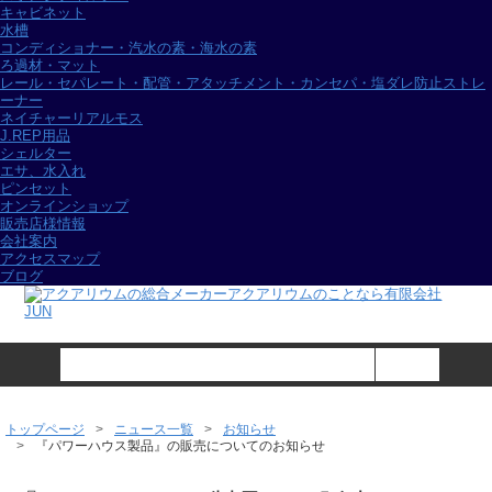
キャビネット
水槽
コンディショナー・汽水の素・海水の素
ろ過材・マット
レール・セパレート・配管・アタッチメント・カンセパ・塩ダレ防止ストレ
ーナー
ネイチャーリアルモス
J.REP用品
シェルター
エサ、水入れ
ピンセット
オンラインショップ
販売店様情報
会社案内
アクセスマップ
ブログ
トップページ
ニュース一覧
お知らせ
『パワーハウス製品』の販売についてのお知らせ