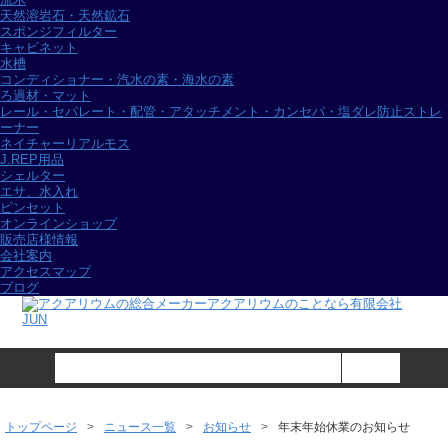
天然溶岩石・天然鉱石
スポンジフィルター
キャビネット
水槽
コンディショナー・汽水の素・海水の素
ろ過材・マット
レール・セパレート・配管・アタッチメント・カンセパ・塩ダレ防止ストレ
ーナー
ネイチャーリアルモス
J.REP用品
シェルター
エサ、水入れ
ピンセット
オンラインショップ
販売店様情報
会社案内
アクセスマップ
ブログ
トップページ
ニュース一覧
お知らせ
年末年始休業のお知らせ