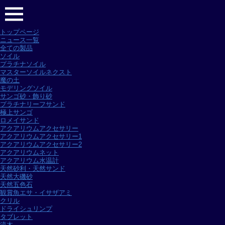
トップページ
ニュース一覧
全ての製品
ソイル
プラチナソイル
マスターソイルネクスト
魔の土
モデリングソイル
サンゴ砂・飾り砂
プラチナリーフサンド
極上サンゴ
ロメイサンド
アクアリウムアクセサリー
アクアリウムアクセサリー1
アクアリウムアクセサリー2
アクアリウムネット
アクアリウム水温計
天然砂利・天然サンド
天然大磯砂
天然五色石
観賞魚エサ・イサザアミ
クリル
ドライシュリンプ
タブレット
流木