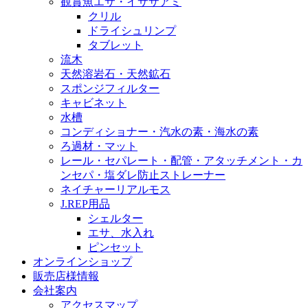
観賞魚エサ・イサザアミ
クリル
ドライシュリンプ
タブレット
流木
天然溶岩石・天然鉱石
スポンジフィルター
キャビネット
水槽
コンディショナー・汽水の素・海水の素
ろ過材・マット
レール・セパレート・配管・アタッチメント・カ
ンセパ・塩ダレ防止ストレーナー
ネイチャーリアルモス
J.REP用品
シェルター
エサ、水入れ
ピンセット
オンラインショップ
販売店様情報
会社案内
アクセスマップ