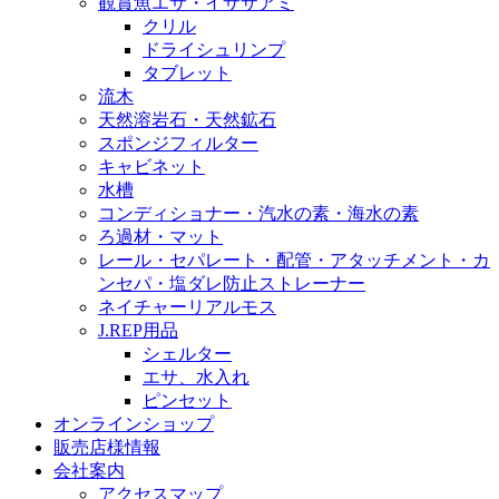
観賞魚エサ・イサザアミ
クリル
ドライシュリンプ
タブレット
流木
天然溶岩石・天然鉱石
スポンジフィルター
キャビネット
水槽
コンディショナー・汽水の素・海水の素
ろ過材・マット
レール・セパレート・配管・アタッチメント・カ
ンセパ・塩ダレ防止ストレーナー
ネイチャーリアルモス
J.REP用品
シェルター
エサ、水入れ
ピンセット
オンラインショップ
販売店様情報
会社案内
アクセスマップ