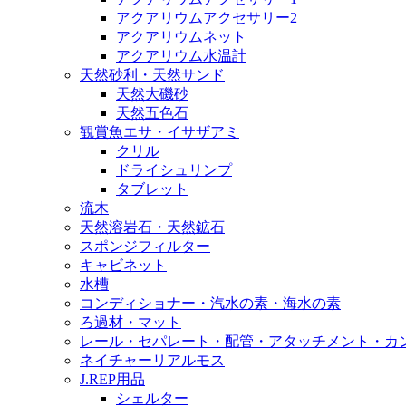
アクアリウムアクセサリー2
アクアリウムネット
アクアリウム水温計
天然砂利・天然サンド
天然大磯砂
天然五色石
観賞魚エサ・イサザアミ
クリル
ドライシュリンプ
タブレット
流木
天然溶岩石・天然鉱石
スポンジフィルター
キャビネット
水槽
コンディショナー・汽水の素・海水の素
ろ過材・マット
レール・セパレート・配管・アタッチメント・カ
ネイチャーリアルモス
J.REP用品
シェルター