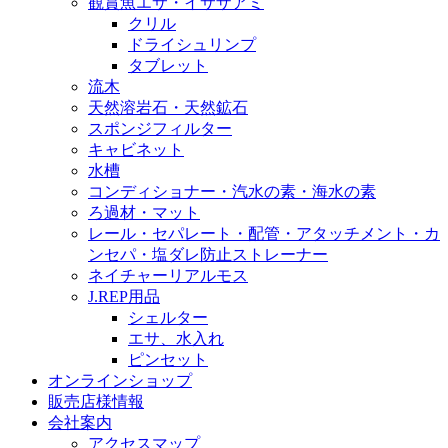
観賞魚エサ・イサザアミ
クリル
ドライシュリンプ
タブレット
流木
天然溶岩石・天然鉱石
スポンジフィルター
キャビネット
水槽
コンディショナー・汽水の素・海水の素
ろ過材・マット
レール・セパレート・配管・アタッチメント・カ
ンセパ・塩ダレ防止ストレーナー
ネイチャーリアルモス
J.REP用品
シェルター
エサ、水入れ
ピンセット
オンラインショップ
販売店様情報
会社案内
アクセスマップ