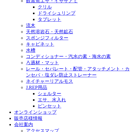
観賞魚エサ・イサザアミ
クリル
ドライシュリンプ
タブレット
流木
天然溶岩石・天然鉱石
スポンジフィルター
キャビネット
水槽
コンディショナー・汽水の素・海水の素
ろ過材・マット
レール・セパレート・配管・アタッチメント・カ
ンセパ・塩ダレ防止ストレーナー
ネイチャーリアルモス
J.REP用品
シェルター
エサ、水入れ
ピンセット
オンラインショップ
販売店様情報
会社案内
アクセスマップ