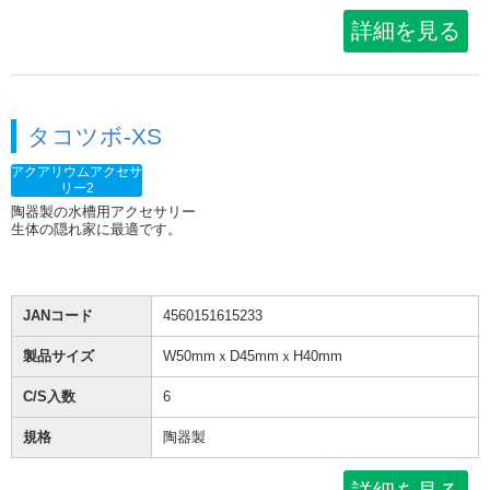
詳細を見る
タコツボ-XS
アクアリウムアクセサ
リー2
陶器製の水槽用アクセサリー
生体の隠れ家に最適です。
JANコード
4560151615233
製品サイズ
W50mmｘD45mmｘH40mm
C/S入数
6
規格
陶器製