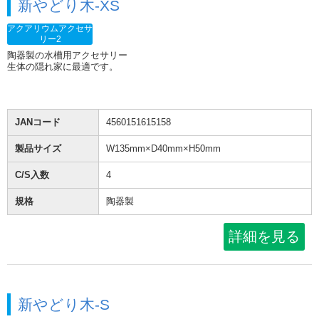
新やどり木-XS
アクアリウムアクセサ
リー2
陶器製の水槽用アクセサリー
生体の隠れ家に最適です。
JANコード
4560151615158
製品サイズ
W135mm×D40mm×H50mm
C/S入数
4
規格
陶器製
詳細を見る
新やどり木-S