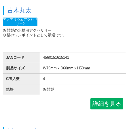
古木丸太
アクアリウムアクセサ
リー2
陶器製の水槽用アクセサリー
水槽のワンポイントとして最適です。
JANコード
4560151615141
製品サイズ
W75mmｘD60mmｘH50mm
C/S入数
4
規格
陶器製
詳細を見る