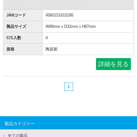
JANコード
4560151615295
製品サイズ
W88mmｘD32mmｘH87mm
C/S入数
4
規格
陶器製
詳細を見る
1
製品カテゴリー
全ての製品