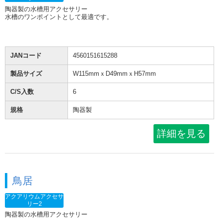
陶器製の水槽用アクセサリー
水槽のワンポイントとして最適です。
JANコード
4560151615288
製品サイズ
W115mmｘD49mmｘH57mm
C/S入数
6
規格
陶器製
詳細を見る
鳥居
アクアリウムアクセサ
リー2
陶器製の水槽用アクセサリー