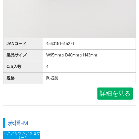
JANコード
4560151615271
製品サイズ
W95mmｘD40mmｘH43mm
C/S入数
4
規格
陶器製
詳細を見る
赤橋-M
アクアリウムアクセサ
リー2