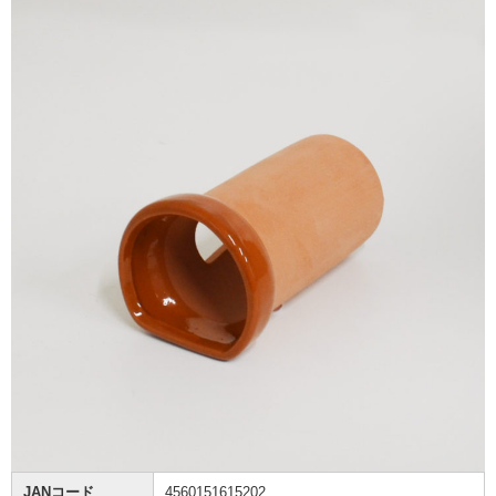
JANコード
4560151615202