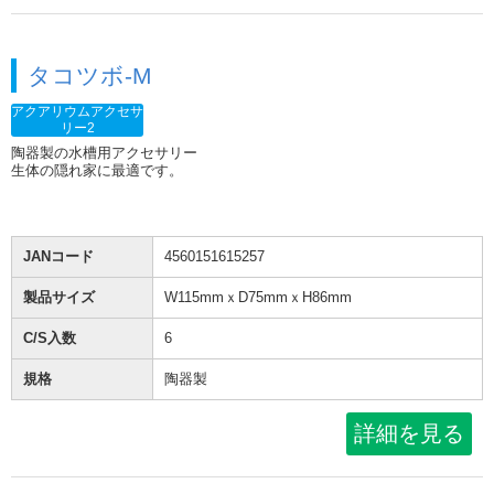
タコツボ-M
アクアリウムアクセサ
リー2
陶器製の水槽用アクセサリー
生体の隠れ家に最適です。
JANコード
4560151615257
製品サイズ
W115mmｘD75mmｘH86mm
C/S入数
6
規格
陶器製
詳細を見る