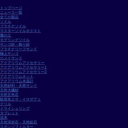
トップページ
ニュース一覧
全ての製品
ソイル
プラチナソイル
マスターソイルネクスト
魔の土
モデリングソイル
サンゴ砂・飾り砂
プラチナリーフサンド
極上サンゴ
ロメイサンド
アクアリウムアクセサリー
アクアリウムアクセサリー1
アクアリウムアクセサリー2
アクアリウムネット
アクアリウム水温計
天然砂利・天然サンド
天然大磯砂
天然五色石
観賞魚エサ・イサザアミ
クリル
ドライシュリンプ
タブレット
流木
天然溶岩石・天然鉱石
スポンジフィルター