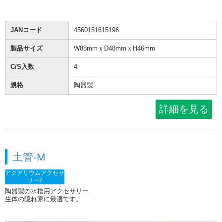
JANコード
4560151615196
製品サイズ
W88mmｘD48mmｘH46mm
C/S入数
4
規格
陶器製
詳細を見る
土管-M
アクアリウムアクセサ
リー2
陶器製の水槽用アクセサリー
生体の隠れ家に最適です。