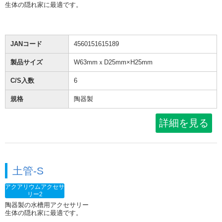
生体の隠れ家に最適です。
JANコード
4560151615189
製品サイズ
W63mmｘD25mm×H25mm
C/S入数
6
規格
陶器製
詳細を見る
土管-S
アクアリウムアクセサ
リー2
陶器製の水槽用アクセサリー
生体の隠れ家に最適です。