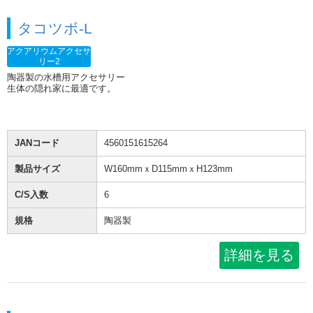
タコツボ-L
アクアリウムアクセサ
リー2
陶器製の水槽用アクセサリー
生体の隠れ家に最適です。
JANコード
4560151615264
製品サイズ
W160mmｘD115mmｘH123mm
C/S入数
6
規格
陶器製
詳細を見る