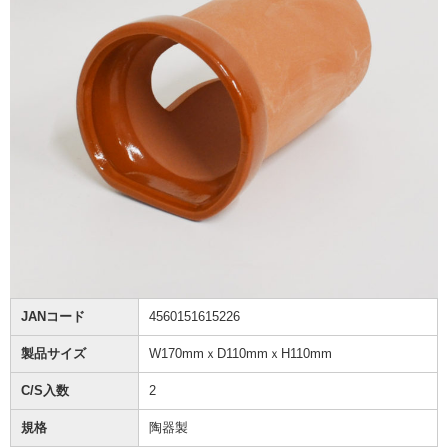
JANコード
4560151615226
製品サイズ
W170mmｘD110mmｘH110mm
C/S入数
2
規格
陶器製