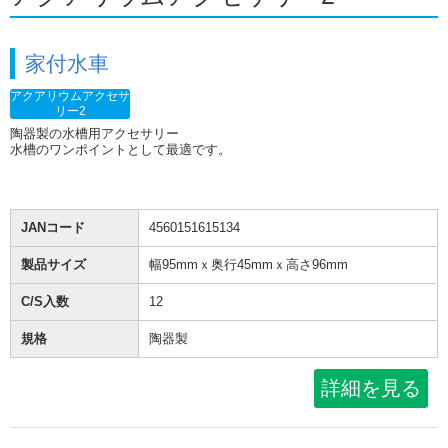
家付水車
アクアリウムアクセサ
リー2
陶器製の水槽用アクセサリー
水槽のワンポイントとして最適です。
JANコード
4560151615134
製品サイズ
幅95mmｘ奥行45mmｘ高さ96mm
C/S入数
12
規格
陶器製
詳細を見る