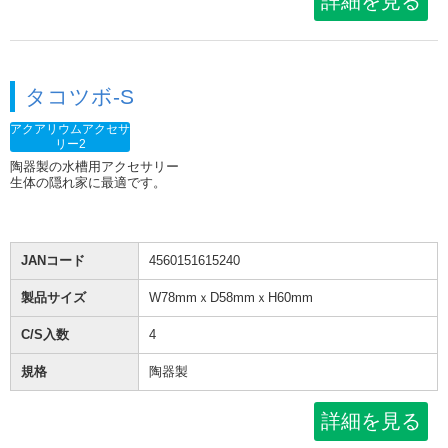
詳細を見る
タコツボ-S
アクアリウムアクセサ
リー2
陶器製の水槽用アクセサリー
生体の隠れ家に最適です。
JANコード
4560151615240
製品サイズ
W78mmｘD58mmｘH60mm
C/S入数
4
規格
陶器製
詳細を見る