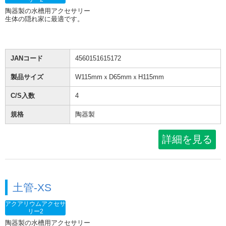
陶器製の水槽用アクセサリー
生体の隠れ家に最適です。
JANコード
4560151615172
製品サイズ
W115mmｘD65mmｘH115mm
C/S入数
4
規格
陶器製
詳細を見る
土管-XS
アクアリウムアクセサ
リー2
陶器製の水槽用アクセサリー