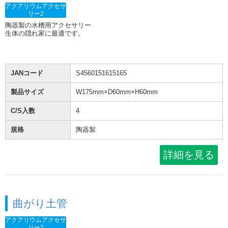
アクアリウムアクセサ
リー2
陶器製の水槽用アクセサリー
生体の隠れ家に最適です。
JANコード
S4560151615165
製品サイズ
W175mm×D60mm×H60mm
C/S入数
4
規格
陶器製
詳細を見る
曲がり土管
アクアリウムアクセサ
リー2