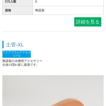
C/S入数
6
規格
陶器製
詳細を見る
土管-XL
アクアリウムアクセサ
リー2
陶器製の水槽用アクセサリー
生体の隠れ家に最適です。