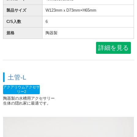
製品サイズ
W123mmｘD73mm×H65mm
C/S入数
6
規格
陶器製
詳細を見る
土管-L
アクアリウムアクセサ
リー2
陶器製の水槽用アクセサリー
生体の隠れ家に最適です。