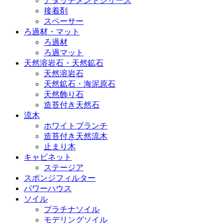
アタッチメントシリーズ
接着剤
スペーサー
ろ過材・マット
ろ過材
ろ過マット
天然溶岩石・天然鉱石
天然溶岩石
天然鉱石・海泥原石
天然飾り石
造苔付き天然石
流木
ホワイトブランチ
造苔付き天然流木
止まり木
キャビネット
ステージア
スポンジフィルター
パワーハウス
ソイル
プラチナソイル
モデリングソイル