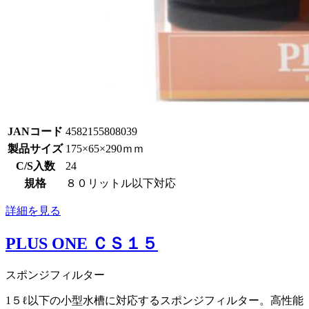
JANコード
4582155808039
製品サイズ
175×65×290ｍｍ
C/S入数
24
規格
８０リットル以下対応
詳細を見る
PLUS ONE ＣＳ１５
スポンジフィルター
1５ℓ以下の小型水槽に対応するスポンジフィルター。高性能