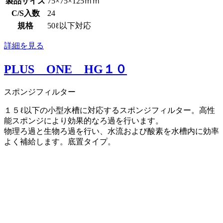
製品サイズ
75×75×125ｍｍ
C/S入数
24
規格
50ℓ以下対応
詳細を見る
PLUS ONE HG１０
スポンジフィルター
１５ℓ以下の小型水槽に対応するスポンジフィルター。高性
能スポンジにより効果的なろ過を行います。
物理ろ過と生物ろ過を行い、水流および酸素を水槽内に効率
よく補給します。底置タイプ。