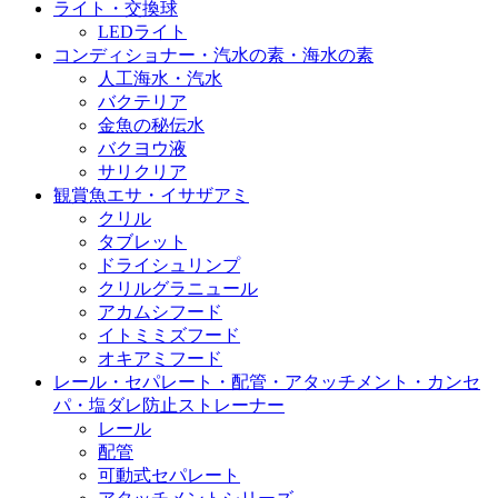
ライト・交換球
LEDライト
コンディショナー・汽水の素・海水の素
人工海水・汽水
バクテリア
金魚の秘伝水
バクヨウ液
サリクリア
観賞魚エサ・イサザアミ
クリル
タブレット
ドライシュリンプ
クリルグラニュール
アカムシフード
イトミミズフード
オキアミフード
レール・セパレート・配管・アタッチメント・カンセ
パ・塩ダレ防止ストレーナー
レール
配管
可動式セパレート