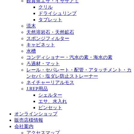
観賞魚エサ・イサザアミ
クリル
ドライシュリンプ
タブレット
流木
天然溶岩石・天然鉱石
スポンジフィルター
キャビネット
水槽
コンディショナー・汽水の素・海水の素
ろ過材・マット
レール・セパレート・配管・アタッチメント・カ
ンセパ・塩ダレ防止ストレーナー
ネイチャーリアルモス
J.REP用品
シェルター
エサ、水入れ
ピンセット
オンラインショップ
販売店様情報
会社案内
アクセスマップ