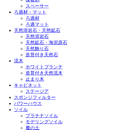
スペーサー
ろ過材・マット
ろ過材
ろ過マット
天然溶岩石・天然鉱石
天然溶岩石
天然鉱石・海泥原石
天然飾り石
造苔付き天然石
流木
ホワイトブランチ
造苔付き天然流木
止まり木
キャビネット
ステージア
スポンジフィルター
パワーハウス
ソイル
プラチナソイル
モデリングソイル
魔の土