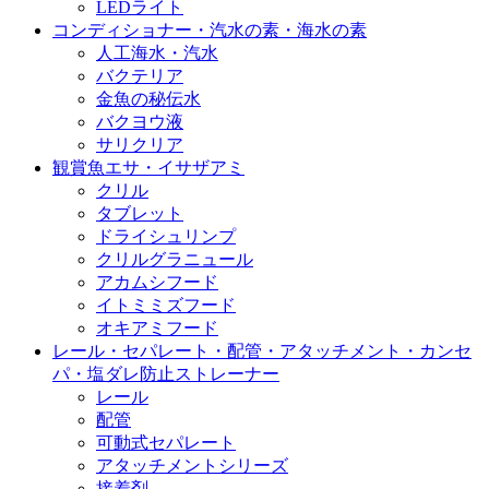
LEDライト
コンディショナー・汽水の素・海水の素
人工海水・汽水
バクテリア
金魚の秘伝水
バクヨウ液
サリクリア
観賞魚エサ・イサザアミ
クリル
タブレット
ドライシュリンプ
クリルグラニュール
アカムシフード
イトミミズフード
オキアミフード
レール・セパレート・配管・アタッチメント・カンセ
パ・塩ダレ防止ストレーナー
レール
配管
可動式セパレート
アタッチメントシリーズ
接着剤