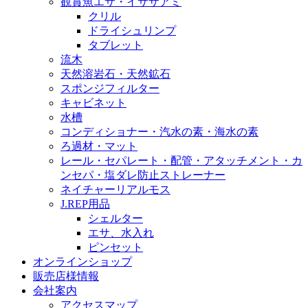
観賞魚エサ・イサザアミ
クリル
ドライシュリンプ
タブレット
流木
天然溶岩石・天然鉱石
スポンジフィルター
キャビネット
水槽
コンディショナー・汽水の素・海水の素
ろ過材・マット
レール・セパレート・配管・アタッチメント・カ
ンセパ・塩ダレ防止ストレーナー
ネイチャーリアルモス
J.REP用品
シェルター
エサ、水入れ
ピンセット
オンラインショップ
販売店様情報
会社案内
アクセスマップ