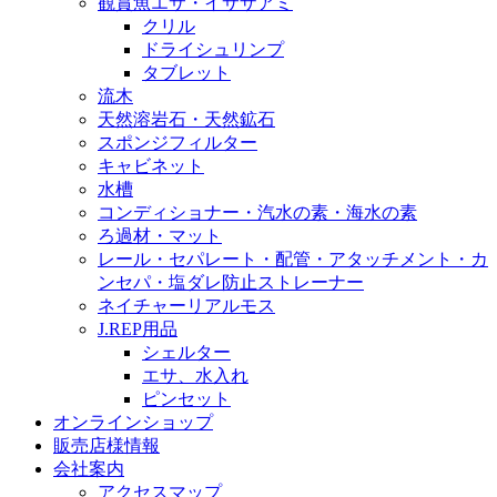
観賞魚エサ・イサザアミ
クリル
ドライシュリンプ
タブレット
流木
天然溶岩石・天然鉱石
スポンジフィルター
キャビネット
水槽
コンディショナー・汽水の素・海水の素
ろ過材・マット
レール・セパレート・配管・アタッチメント・カ
ンセパ・塩ダレ防止ストレーナー
ネイチャーリアルモス
J.REP用品
シェルター
エサ、水入れ
ピンセット
オンラインショップ
販売店様情報
会社案内
アクセスマップ