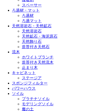
スペーサー
ろ過材・マット
ろ過材
ろ過マット
天然溶岩石・天然鉱石
天然溶岩石
天然鉱石・海泥原石
天然飾り石
造苔付き天然石
流木
ホワイトブランチ
造苔付き天然流木
止まり木
キャビネット
ステージア
スポンジフィルター
パワーハウス
ソイル
プラチナソイル
モデリングソイル
魔の土