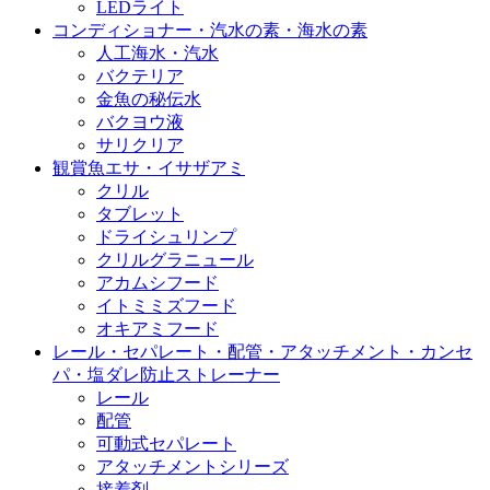
LEDライト
コンディショナー・汽水の素・海水の素
人工海水・汽水
バクテリア
金魚の秘伝水
バクヨウ液
サリクリア
観賞魚エサ・イサザアミ
クリル
タブレット
ドライシュリンプ
クリルグラニュール
アカムシフード
イトミミズフード
オキアミフード
レール・セパレート・配管・アタッチメント・カンセ
パ・塩ダレ防止ストレーナー
レール
配管
可動式セパレート
アタッチメントシリーズ
接着剤