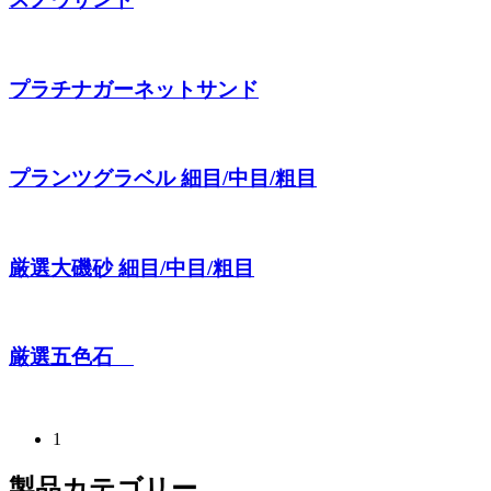
プラチナガーネットサンド
プランツグラベル 細目/中目/粗目
厳選大磯砂 細目/中目/粗目
厳選五色石
1
製品カテゴリー