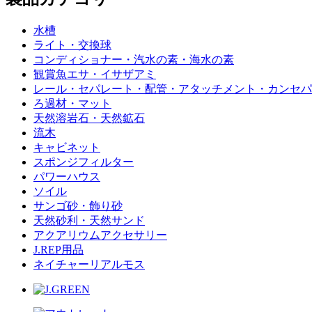
水槽
ライト・交換球
コンディショナー・汽水の素・海水の素
観賞魚エサ・イサザアミ
レール・セパレート・配管・アタッチメント・カンセパ
ろ過材・マット
天然溶岩石・天然鉱石
流木
キャビネット
スポンジフィルター
パワーハウス
ソイル
サンゴ砂・飾り砂
天然砂利・天然サンド
アクアリウムアクセサリー
J.REP用品
ネイチャーリアルモス