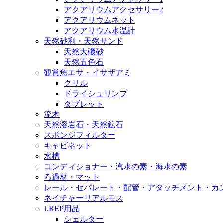
アクアリウムアクセサリー2
アクアリウムネット
アクアリウム水温計
天然砂利・天然サンド
天然大磯砂
天然五色石
観賞魚エサ・イサザアミ
クリル
ドライシュリンプ
タブレット
流木
天然溶岩石・天然鉱石
スポンジフィルター
キャビネット
水槽
コンディショナー・汽水の素・海水の素
ろ過材・マット
レール・セパレート・配管・アタッチメント・カ
ネイチャーリアルモス
J.REP用品
シェルター