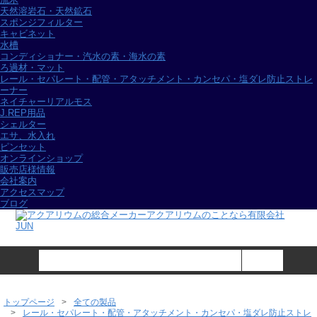
天然溶岩石・天然鉱石
スポンジフィルター
キャビネット
水槽
コンディショナー・汽水の素・海水の素
ろ過材・マット
レール・セパレート・配管・アタッチメント・カンセパ・塩ダレ防止ストレ
ーナー
ネイチャーリアルモス
J.REP用品
シェルター
エサ、水入れ
ピンセット
オンラインショップ
販売店様情報
会社案内
アクセスマップ
ブログ
トップページ
全ての製品
レール・セパレート・配管・アタッチメント・カンセパ・塩ダレ防止ストレ