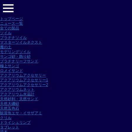
トップページ
ニュース一覧
全ての製品
ソイル
プラチナソイル
マスターソイルネクスト
魔の土
モデリングソイル
サンゴ砂・飾り砂
プラチナリーフサンド
極上サンゴ
ロメイサンド
アクアリウムアクセサリー
アクアリウムアクセサリー1
アクアリウムアクセサリー2
アクアリウムネット
アクアリウム水温計
天然砂利・天然サンド
天然大磯砂
天然五色石
観賞魚エサ・イサザアミ
クリル
ドライシュリンプ
タブレット
流木