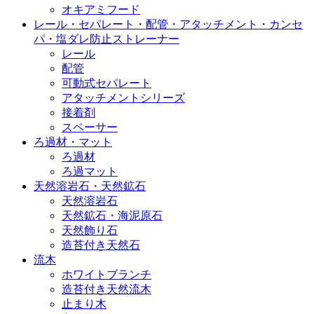
オキアミフード
レール・セパレート・配管・アタッチメント・カンセ
パ・塩ダレ防止ストレーナー
レール
配管
可動式セパレート
アタッチメントシリーズ
接着剤
スペーサー
ろ過材・マット
ろ過材
ろ過マット
天然溶岩石・天然鉱石
天然溶岩石
天然鉱石・海泥原石
天然飾り石
造苔付き天然石
流木
ホワイトブランチ
造苔付き天然流木
止まり木