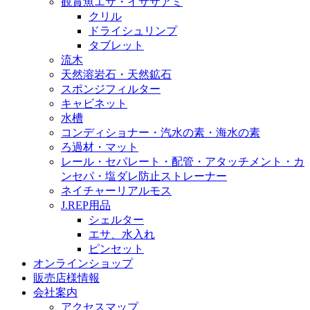
観賞魚エサ・イサザアミ
クリル
ドライシュリンプ
タブレット
流木
天然溶岩石・天然鉱石
スポンジフィルター
キャビネット
水槽
コンディショナー・汽水の素・海水の素
ろ過材・マット
レール・セパレート・配管・アタッチメント・カ
ンセパ・塩ダレ防止ストレーナー
ネイチャーリアルモス
J.REP用品
シェルター
エサ、水入れ
ピンセット
オンラインショップ
販売店様情報
会社案内
アクセスマップ