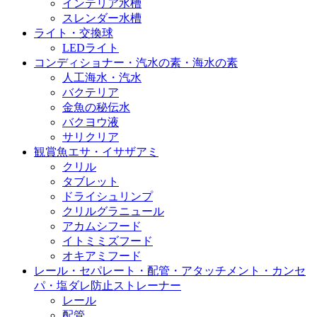
インテリア水槽
スレンダー水槽
ライト・交換球
LEDライト
コンディショナー・汽水の素・海水の素
人工海水・汽水
バクテリア
金魚の秘伝水
バクヨウ液
サリクリア
観賞魚エサ・イサザアミ
クリル
タブレット
ドライシュリンプ
クリルグラニュール
アカムシフード
イトミミズフード
オキアミフード
レール・セパレート・配管・アタッチメント・カンセ
パ・塩ダレ防止ストレーナー
レール
配管