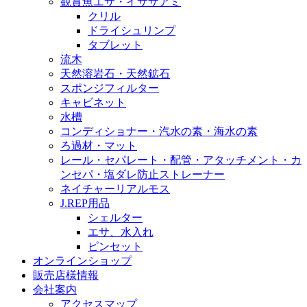
観賞魚エサ・イサザアミ
クリル
ドライシュリンプ
タブレット
流木
天然溶岩石・天然鉱石
スポンジフィルター
キャビネット
水槽
コンディショナー・汽水の素・海水の素
ろ過材・マット
レール・セパレート・配管・アタッチメント・カ
ンセパ・塩ダレ防止ストレーナー
ネイチャーリアルモス
J.REP用品
シェルター
エサ、水入れ
ピンセット
オンラインショップ
販売店様情報
会社案内
アクセスマップ