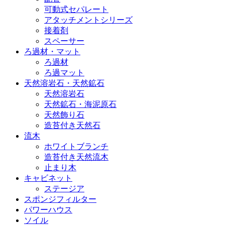
可動式セパレート
アタッチメントシリーズ
接着剤
スペーサー
ろ過材・マット
ろ過材
ろ過マット
天然溶岩石・天然鉱石
天然溶岩石
天然鉱石・海泥原石
天然飾り石
造苔付き天然石
流木
ホワイトブランチ
造苔付き天然流木
止まり木
キャビネット
ステージア
スポンジフィルター
パワーハウス
ソイル