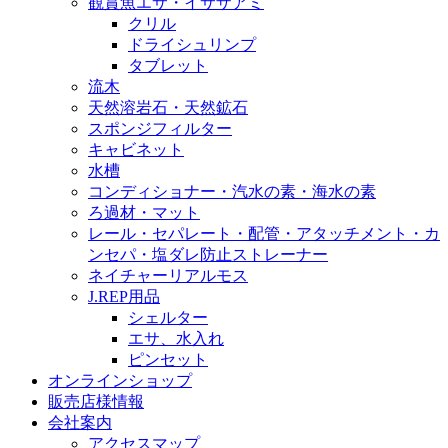
観賞魚エサ・イサザアミ
クリル
ドライシュリンプ
タブレット
流木
天然溶岩石・天然鉱石
スポンジフィルター
キャビネット
水槽
コンディショナー・汽水の素・海水の素
ろ過材・マット
レール・セパレート・配管・アタッチメント・カ
ンセパ・塩ダレ防止ストレーナー
ネイチャーリアルモス
J.REP用品
シェルター
エサ、水入れ
ピンセット
オンラインショップ
販売店様情報
会社案内
アクセスマップ