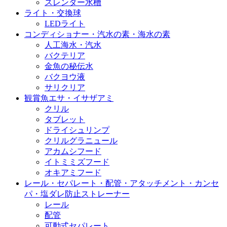
スレンダー水槽
ライト・交換球
LEDライト
コンディショナー・汽水の素・海水の素
人工海水・汽水
バクテリア
金魚の秘伝水
バクヨウ液
サリクリア
観賞魚エサ・イサザアミ
クリル
タブレット
ドライシュリンプ
クリルグラニュール
アカムシフード
イトミミズフード
オキアミフード
レール・セパレート・配管・アタッチメント・カンセ
パ・塩ダレ防止ストレーナー
レール
配管
可動式セパレート