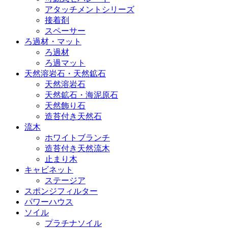
アタッチメントシリーズ
接着剤
スペーサー
ろ過材・マット
ろ過材
ろ過マット
天然溶岩石・天然鉱石
天然溶岩石
天然鉱石・海泥原石
天然飾り石
造苔付き天然石
流木
ホワイトブランチ
造苔付き天然流木
止まり木
キャビネット
ステージア
スポンジフィルター
パワーハウス
ソイル
プラチナソイル