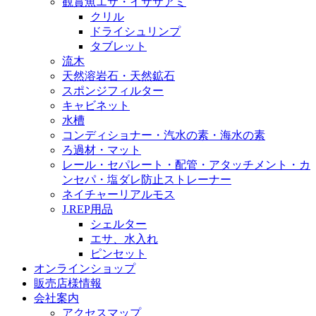
観賞魚エサ・イサザアミ
クリル
ドライシュリンプ
タブレット
流木
天然溶岩石・天然鉱石
スポンジフィルター
キャビネット
水槽
コンディショナー・汽水の素・海水の素
ろ過材・マット
レール・セパレート・配管・アタッチメント・カ
ンセパ・塩ダレ防止ストレーナー
ネイチャーリアルモス
J.REP用品
シェルター
エサ、水入れ
ピンセット
オンラインショップ
販売店様情報
会社案内
アクセスマップ