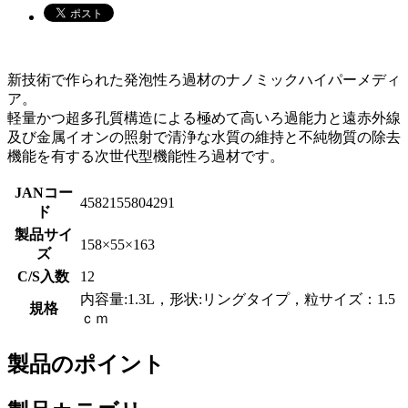
新技術で作られた発泡性ろ過材のナノミックハイパーメディ
ア。
軽量かつ超多孔質構造による極めて高いろ過能力と遠赤外線
及び金属イオンの照射で清浄な水質の維持と不純物質の除去
機能を有する次世代型機能性ろ過材です。
JANコー
4582155804291
ド
製品サイ
158×55×163
ズ
C/S入数
12
内容量:1.3L，形状:リングタイプ，粒サイズ：1.5
規格
ｃｍ
製品のポイント