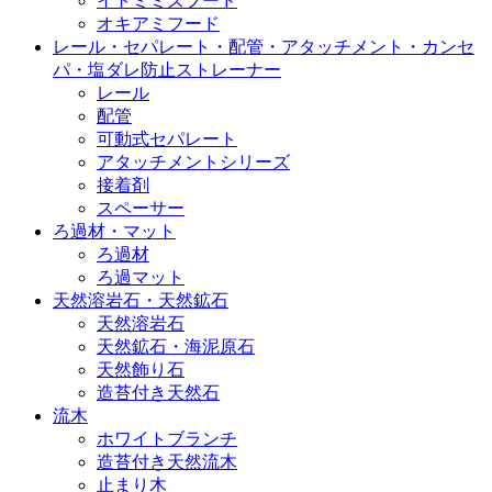
イトミミズフード
オキアミフード
レール・セパレート・配管・アタッチメント・カンセ
パ・塩ダレ防止ストレーナー
レール
配管
可動式セパレート
アタッチメントシリーズ
接着剤
スペーサー
ろ過材・マット
ろ過材
ろ過マット
天然溶岩石・天然鉱石
天然溶岩石
天然鉱石・海泥原石
天然飾り石
造苔付き天然石
流木
ホワイトブランチ
造苔付き天然流木
止まり木