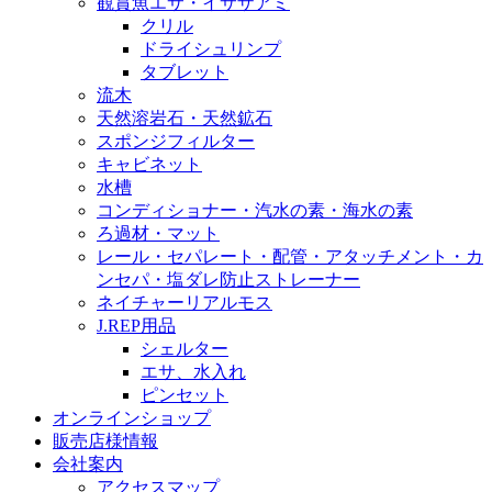
観賞魚エサ・イサザアミ
クリル
ドライシュリンプ
タブレット
流木
天然溶岩石・天然鉱石
スポンジフィルター
キャビネット
水槽
コンディショナー・汽水の素・海水の素
ろ過材・マット
レール・セパレート・配管・アタッチメント・カ
ンセパ・塩ダレ防止ストレーナー
ネイチャーリアルモス
J.REP用品
シェルター
エサ、水入れ
ピンセット
オンラインショップ
販売店様情報
会社案内
アクセスマップ