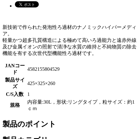
新技術で作られた発泡性ろ過材のナノミックハイパーメディ
ア。
軽量かつ超多孔質構造による極めて高いろ過能力と遠赤外線
及び金属イオンの照射で清浄な水質の維持と不純物質の除去
機能を有する次世代型機能性ろ過材です。
JANコー
4582155804529
ド
製品サイ
425×325×260
ズ
C/S入数
1
内容量:30L，形状:リングタイプ，粒サイズ：約1
規格
ｃｍ
製品のポイント