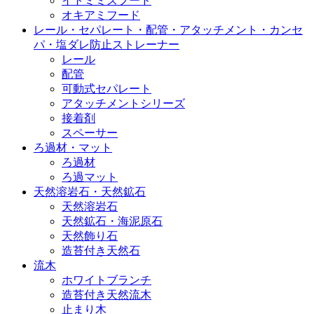
イトミミズフード
オキアミフード
レール・セパレート・配管・アタッチメント・カンセ
パ・塩ダレ防止ストレーナー
レール
配管
可動式セパレート
アタッチメントシリーズ
接着剤
スペーサー
ろ過材・マット
ろ過材
ろ過マット
天然溶岩石・天然鉱石
天然溶岩石
天然鉱石・海泥原石
天然飾り石
造苔付き天然石
流木
ホワイトブランチ
造苔付き天然流木
止まり木