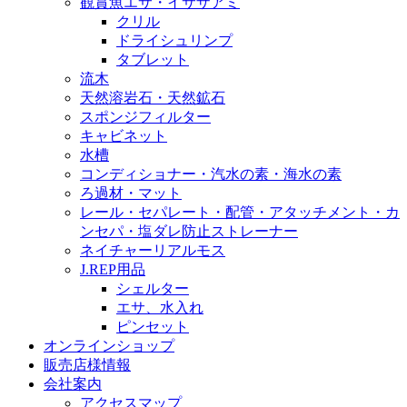
観賞魚エサ・イサザアミ
クリル
ドライシュリンプ
タブレット
流木
天然溶岩石・天然鉱石
スポンジフィルター
キャビネット
水槽
コンディショナー・汽水の素・海水の素
ろ過材・マット
レール・セパレート・配管・アタッチメント・カ
ンセパ・塩ダレ防止ストレーナー
ネイチャーリアルモス
J.REP用品
シェルター
エサ、水入れ
ピンセット
オンラインショップ
販売店様情報
会社案内
アクセスマップ