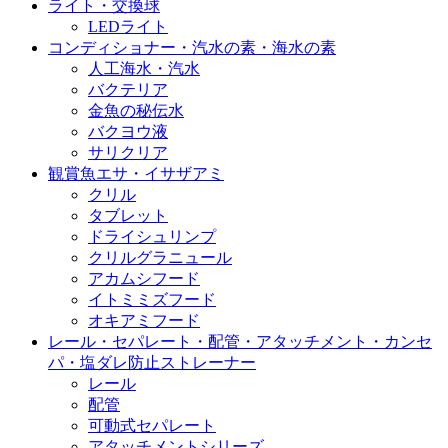
ライト・交換球
LEDライト
コンディショナー・汽水の素・海水の素
人工海水・汽水
バクテリア
金魚の秘伝水
バクヨウ液
サリクリア
観賞魚エサ・イサザアミ
クリル
タブレット
ドライシュリンプ
クリルグラニュール
アカムシフード
イトミミズフード
オキアミフード
レール・セパレート・配管・アタッチメント・カンセ
パ・塩ダレ防止ストレーナー
レール
配管
可動式セパレート
アタッチメントシリーズ