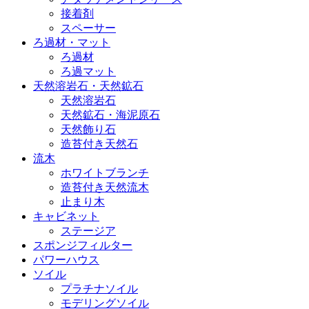
接着剤
スペーサー
ろ過材・マット
ろ過材
ろ過マット
天然溶岩石・天然鉱石
天然溶岩石
天然鉱石・海泥原石
天然飾り石
造苔付き天然石
流木
ホワイトブランチ
造苔付き天然流木
止まり木
キャビネット
ステージア
スポンジフィルター
パワーハウス
ソイル
プラチナソイル
モデリングソイル