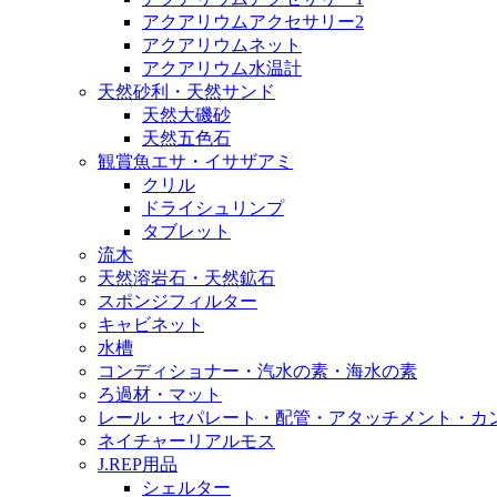
アクアリウムアクセサリー2
アクアリウムネット
アクアリウム水温計
天然砂利・天然サンド
天然大磯砂
天然五色石
観賞魚エサ・イサザアミ
クリル
ドライシュリンプ
タブレット
流木
天然溶岩石・天然鉱石
スポンジフィルター
キャビネット
水槽
コンディショナー・汽水の素・海水の素
ろ過材・マット
レール・セパレート・配管・アタッチメント・カ
ネイチャーリアルモス
J.REP用品
シェルター