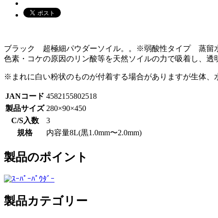
ブラック 超極細パウダーソイル。。※弱酸性タイプ 蒸留水PH
色素・コケの原因のリン酸等を天然ソイルの力で吸着し、透
※まれに白い粉状のものが付着する場合がありますが生体、
JANコード
4582155802518
製品サイズ
280×90×450
C/S入数
3
規格
内容量8L(黒1.0mm〜2.0mm)
製品のポイント
製品カテゴリー