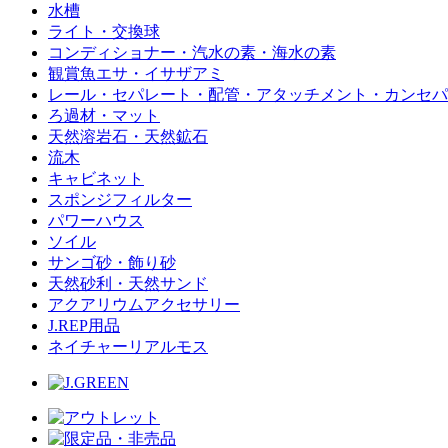
水槽
ライト・交換球
コンディショナー・汽水の素・海水の素
観賞魚エサ・イサザアミ
レール・セパレート・配管・アタッチメント・カンセパ
ろ過材・マット
天然溶岩石・天然鉱石
流木
キャビネット
スポンジフィルター
パワーハウス
ソイル
サンゴ砂・飾り砂
天然砂利・天然サンド
アクアリウムアクセサリー
J.REP用品
ネイチャーリアルモス