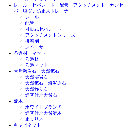
レール・セパレート・配管・アタッチメント・カンセ
パ・塩ダレ防止ストレーナー
レール
配管
可動式セパレート
アタッチメントシリーズ
接着剤
スペーサー
ろ過材・マット
ろ過材
ろ過マット
天然溶岩石・天然鉱石
天然溶岩石
天然鉱石・海泥原石
天然飾り石
造苔付き天然石
流木
ホワイトブランチ
造苔付き天然流木
止まり木
キャビネット