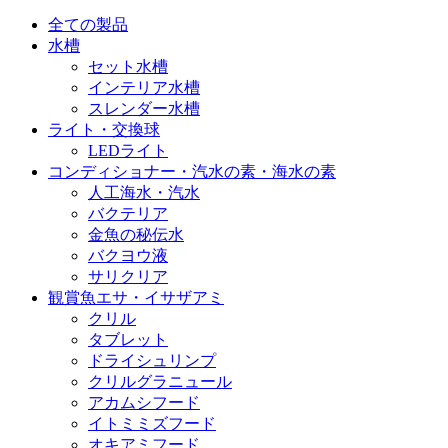
全ての製品
水槽
セット水槽
インテリア水槽
スレンダー水槽
ライト・交換球
LEDライト
コンディショナー・汽水の素・海水の素
人工海水・汽水
バクテリア
金魚の秘伝水
バクヨウ液
サリクリア
観賞魚エサ・イサザアミ
クリル
タブレット
ドライシュリンプ
クリルグラニュール
アカムシフード
イトミミズフード
オキアミフード