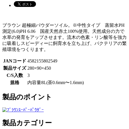
ブラウン 超極細パウダーソイル。※中性タイプ 蒸留水PH
測定(6.0)PH 6.06 国産天然赤土100%使用。天然成分の力で
水草の発育をアップさせます。流木の色素・リン酸等を強力
に吸着しスピーディーに飼育水を立ち上げ、バクテリアの繁
殖環境をつくります。
JANコード
4582155802549
製品サイズ
280×90×450
C/S入数
3
規格
内容量8L(茶0.6mm〜1.6mm)
製品のポイント
製品カテゴリー