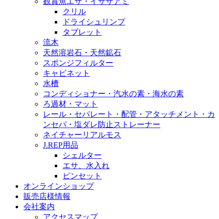
観賞魚エサ・イサザアミ
クリル
ドライシュリンプ
タブレット
流木
天然溶岩石・天然鉱石
スポンジフィルター
キャビネット
水槽
コンディショナー・汽水の素・海水の素
ろ過材・マット
レール・セパレート・配管・アタッチメント・カ
ンセパ・塩ダレ防止ストレーナー
ネイチャーリアルモス
J.REP用品
シェルター
エサ、水入れ
ピンセット
オンラインショップ
販売店様情報
会社案内
アクセスマップ