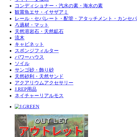
コンディショナー・汽水の素・海水の素
観賞魚エサ・イサザアミ
レール・セパレート・配管・アタッチメント・カンセパ
ろ過材・マット
天然溶岩石・天然鉱石
流木
キャビネット
スポンジフィルター
パワーハウス
ソイル
サンゴ砂・飾り砂
天然砂利・天然サンド
アクアリウムアクセサリー
J.REP用品
ネイチャーリアルモス