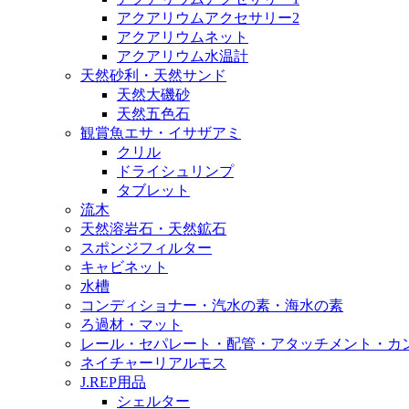
アクアリウムアクセサリー2
アクアリウムネット
アクアリウム水温計
天然砂利・天然サンド
天然大磯砂
天然五色石
観賞魚エサ・イサザアミ
クリル
ドライシュリンプ
タブレット
流木
天然溶岩石・天然鉱石
スポンジフィルター
キャビネット
水槽
コンディショナー・汽水の素・海水の素
ろ過材・マット
レール・セパレート・配管・アタッチメント・カ
ネイチャーリアルモス
J.REP用品
シェルター