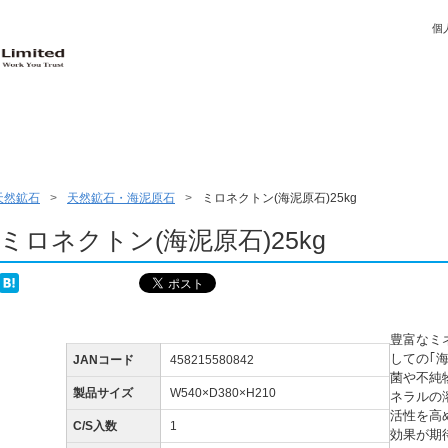
個
天然鉱石
天然鉱石・海泥原石
ミロネクトン(海泥原石)25kg
ミロネクトン(海泥原石)25kg
豊富なミ
しての｢
JANコード
458215580842
菌や不純
製品サイズ
W540×D380×H210
ネラルの
活性を高
C/S入数
1
効果が期