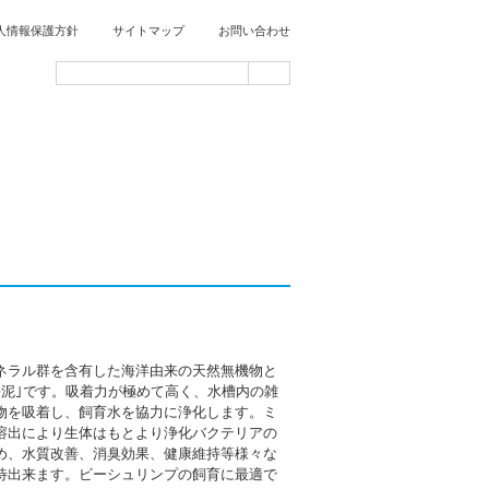
人情報保護方針
サイトマップ
お問い合わせ
ネラル群を含有した海洋由来の天然無機物と
海泥｣です。吸着力が極めて高く、水槽内の雑
物を吸着し、飼育水を協力に浄化します。ミ
溶出により生体はもとより浄化バクテリアの
め、水質改善、消臭効果、健康維持等様々な
待出来ます。ビーシュリンプの飼育に最適で