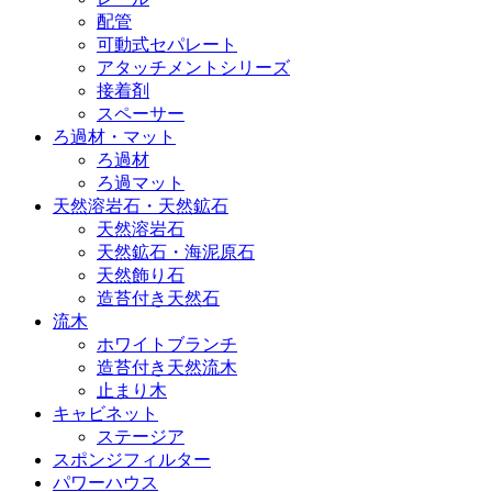
配管
可動式セパレート
アタッチメントシリーズ
接着剤
スペーサー
ろ過材・マット
ろ過材
ろ過マット
天然溶岩石・天然鉱石
天然溶岩石
天然鉱石・海泥原石
天然飾り石
造苔付き天然石
流木
ホワイトブランチ
造苔付き天然流木
止まり木
キャビネット
ステージア
スポンジフィルター
パワーハウス