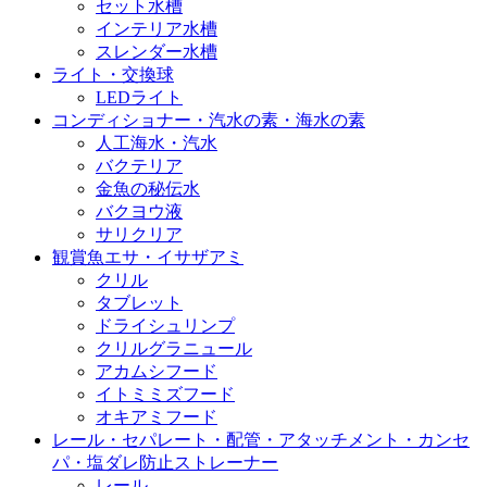
セット水槽
インテリア水槽
スレンダー水槽
ライト・交換球
LEDライト
コンディショナー・汽水の素・海水の素
人工海水・汽水
バクテリア
金魚の秘伝水
バクヨウ液
サリクリア
観賞魚エサ・イサザアミ
クリル
タブレット
ドライシュリンプ
クリルグラニュール
アカムシフード
イトミミズフード
オキアミフード
レール・セパレート・配管・アタッチメント・カンセ
パ・塩ダレ防止ストレーナー
レール