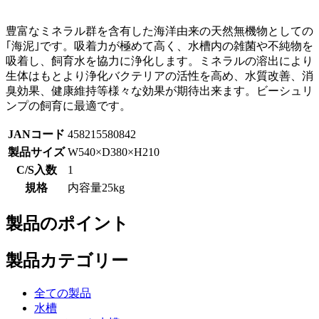
豊富なミネラル群を含有した海洋由来の天然無機物としての
｢海泥｣です。吸着力が極めて高く、水槽内の雑菌や不純物を
吸着し、飼育水を協力に浄化します。ミネラルの溶出により
生体はもとより浄化バクテリアの活性を高め、水質改善、消
臭効果、健康維持等様々な効果が期待出来ます。ビーシュリ
ンプの飼育に最適です。
JANコード
458215580842
製品サイズ
W540×D380×H210
C/S入数
1
規格
内容量25kg
製品のポイント
製品カテゴリー
全ての製品
水槽