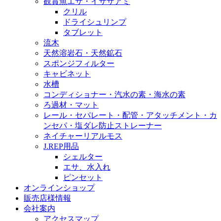
観賞魚エサ・イサザアミ
クリル
ドライシュリンプ
タブレット
流木
天然溶岩石・天然鉱石
スポンジフィルター
キャビネット
水槽
コンディショナー・汽水の素・海水の素
ろ過材・マット
レール・セパレート・配管・アタッチメント・カ
ンセパ・塩ダレ防止ストレーナー
ネイチャーリアルモス
J.REP用品
シェルター
エサ、水入れ
ピンセット
オンラインショップ
販売店様情報
会社案内
アクセスマップ