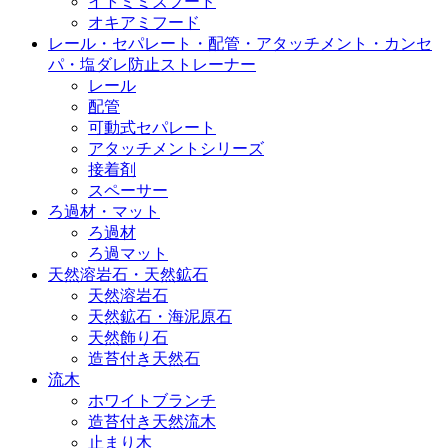
イトミミズフード
オキアミフード
レール・セパレート・配管・アタッチメント・カンセ
パ・塩ダレ防止ストレーナー
レール
配管
可動式セパレート
アタッチメントシリーズ
接着剤
スペーサー
ろ過材・マット
ろ過材
ろ過マット
天然溶岩石・天然鉱石
天然溶岩石
天然鉱石・海泥原石
天然飾り石
造苔付き天然石
流木
ホワイトブランチ
造苔付き天然流木
止まり木