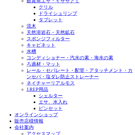
観賞魚エサ・イサザアミ
クリル
ドライシュリンプ
タブレット
流木
天然溶岩石・天然鉱石
スポンジフィルター
キャビネット
水槽
コンディショナー・汽水の素・海水の素
ろ過材・マット
レール・セパレート・配管・アタッチメント・カ
ンセパ・塩ダレ防止ストレーナー
ネイチャーリアルモス
J.REP用品
シェルター
エサ、水入れ
ピンセット
オンラインショップ
販売店様情報
会社案内
アクセスマップ