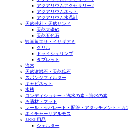
アクアリウムアクセサリー2
アクアリウムネット
アクアリウム水温計
天然砂利・天然サンド
天然大磯砂
天然五色石
観賞魚エサ・イサザアミ
クリル
ドライシュリンプ
タブレット
流木
天然溶岩石・天然鉱石
スポンジフィルター
キャビネット
水槽
コンディショナー・汽水の素・海水の素
ろ過材・マット
レール・セパレート・配管・アタッチメント・カ
ネイチャーリアルモス
J.REP用品
シェルター