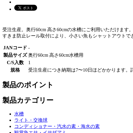
受注生産。奥行60cm 高さ60cmの水槽にご利用いただ
すきま防止レール取付により、小さい魚もシャットアウトで
JANコード
-
製品サイズ
奥行60cm 高さ60cm水槽用
C/S入数
1
規格
受注生産につき納期は7〜10日ほどかかります
製品のポイント
製品カテゴリー
水槽
ライト・交換球
コンディショナー・汽水の素・海水の素
観賞魚エサ・イサザアミ