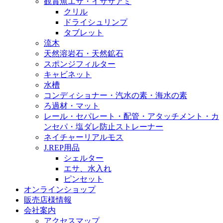
観賞魚エサ・イサザアミ
クリル
ドライシュリンプ
タブレット
流木
天然溶岩石・天然鉱石
スポンジフィルター
キャビネット
水槽
コンディショナー・汽水の素・海水の素
ろ過材・マット
レール・セパレート・配管・アタッチメント・カ
ンセパ・塩ダレ防止ストレーナー
ネイチャーリアルモス
J.REP用品
シェルター
エサ、水入れ
ピンセット
オンラインショップ
販売店様情報
会社案内
アクセスマップ