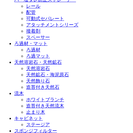
レール
配管
可動式セパレート
アタッチメントシリーズ
接着剤
スペーサー
ろ過材・マット
ろ過材
ろ過マット
天然溶岩石・天然鉱石
天然溶岩石
天然鉱石・海泥原石
天然飾り石
造苔付き天然石
流木
ホワイトブランチ
造苔付き天然流木
止まり木
キャビネット
ステージア
スポンジフィルター