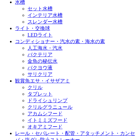
水槽
セット水槽
インテリア水槽
スレンダー水槽
ライト・交換球
LEDライト
コンディショナー・汽水の素・海水の素
人工海水・汽水
バクテリア
金魚の秘伝水
バクヨウ液
サリクリア
観賞魚エサ・イサザアミ
クリル
タブレット
ドライシュリンプ
クリルグラニュール
アカムシフード
イトミミズフード
オキアミフード
レール・セパレート・配管・アタッチメント・カンセ
パ・塩ダレ防止ストレーナー