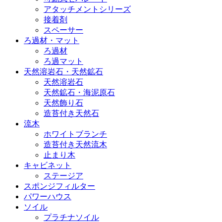
アタッチメントシリーズ
接着剤
スペーサー
ろ過材・マット
ろ過材
ろ過マット
天然溶岩石・天然鉱石
天然溶岩石
天然鉱石・海泥原石
天然飾り石
造苔付き天然石
流木
ホワイトブランチ
造苔付き天然流木
止まり木
キャビネット
ステージア
スポンジフィルター
パワーハウス
ソイル
プラチナソイル