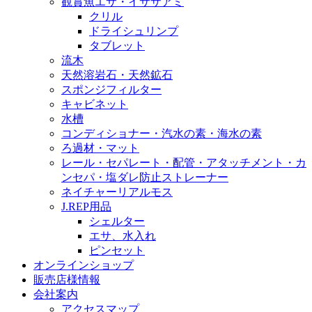
観賞魚エサ・イサザアミ
クリル
ドライシュリンプ
タブレット
流木
天然溶岩石・天然鉱石
スポンジフィルター
キャビネット
水槽
コンディショナー・汽水の素・海水の素
ろ過材・マット
レール・セパレート・配管・アタッチメント・カ
ンセパ・塩ダレ防止ストレーナー
ネイチャーリアルモス
J.REP用品
シェルター
エサ、水入れ
ピンセット
オンラインショップ
販売店様情報
会社案内
アクセスマップ