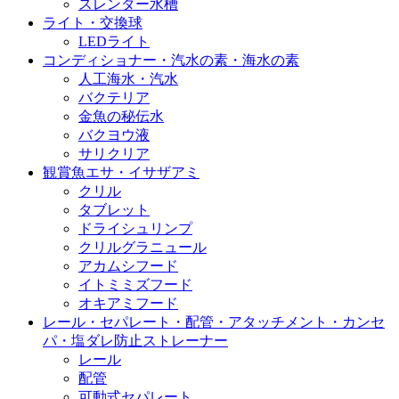
スレンダー水槽
ライト・交換球
LEDライト
コンディショナー・汽水の素・海水の素
人工海水・汽水
バクテリア
金魚の秘伝水
バクヨウ液
サリクリア
観賞魚エサ・イサザアミ
クリル
タブレット
ドライシュリンプ
クリルグラニュール
アカムシフード
イトミミズフード
オキアミフード
レール・セパレート・配管・アタッチメント・カンセ
パ・塩ダレ防止ストレーナー
レール
配管
可動式セパレート