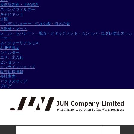
天然溶岩石・天然鉱石
スポンジフィルター
キャビネット
水槽
コンディショナー・汽水の素・海水の素
ろ過材・マット
レール・セパレート・配管・アタッチメント・カンセパ・塩ダレ防止ストレ
ーナー
ネイチャーリアルモス
J.REP用品
シェルター
エサ、水入れ
ピンセット
オンラインショップ
販売店様情報
会社案内
アクセスマップ
ブログ