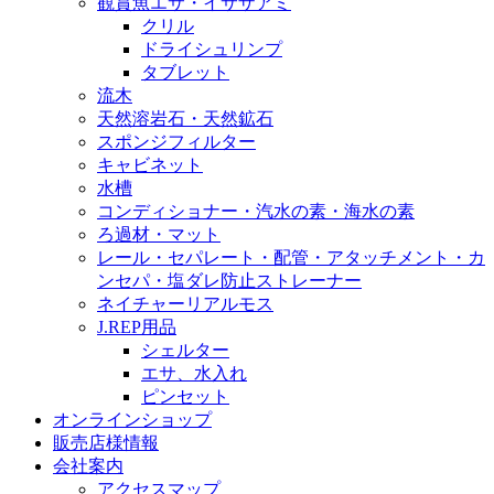
観賞魚エサ・イサザアミ
クリル
ドライシュリンプ
タブレット
流木
天然溶岩石・天然鉱石
スポンジフィルター
キャビネット
水槽
コンディショナー・汽水の素・海水の素
ろ過材・マット
レール・セパレート・配管・アタッチメント・カ
ンセパ・塩ダレ防止ストレーナー
ネイチャーリアルモス
J.REP用品
シェルター
エサ、水入れ
ピンセット
オンラインショップ
販売店様情報
会社案内
アクセスマップ