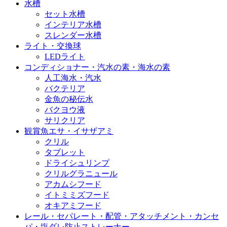
水槽
セット水槽
インテリア水槽
スレンダー水槽
ライト・交換球
LEDライト
コンディショナー・汽水の素・海水の素
人工海水・汽水
バクテリア
金魚の秘伝水
バクヨウ液
サリクリア
観賞魚エサ・イサザアミ
クリル
タブレット
ドライシュリンプ
クリルグラニュール
アカムシフード
イトミミズフード
オキアミフード
レール・セパレート・配管・アタッチメント・カンセ
パ・塩ダレ防止ストレーナー