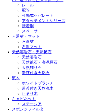
レール
配管
可動式セパレート
アタッチメントシリーズ
接着剤
スペーサー
ろ過材・マット
ろ過材
ろ過マット
天然溶岩石・天然鉱石
天然溶岩石
天然鉱石・海泥原石
天然飾り石
造苔付き天然石
流木
ホワイトブランチ
造苔付き天然流木
止まり木
キャビネット
ステージア
スポンジフィルター