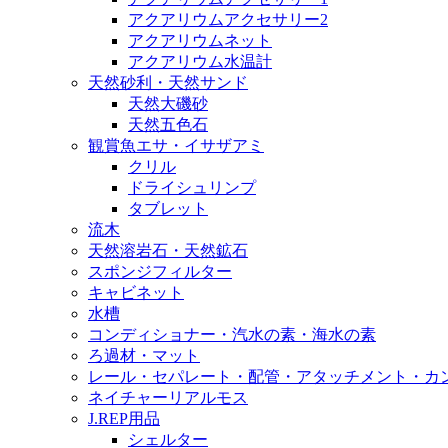
アクアリウムアクセサリー2
アクアリウムネット
アクアリウム水温計
天然砂利・天然サンド
天然大磯砂
天然五色石
観賞魚エサ・イサザアミ
クリル
ドライシュリンプ
タブレット
流木
天然溶岩石・天然鉱石
スポンジフィルター
キャビネット
水槽
コンディショナー・汽水の素・海水の素
ろ過材・マット
レール・セパレート・配管・アタッチメント・カ
ネイチャーリアルモス
J.REP用品
シェルター