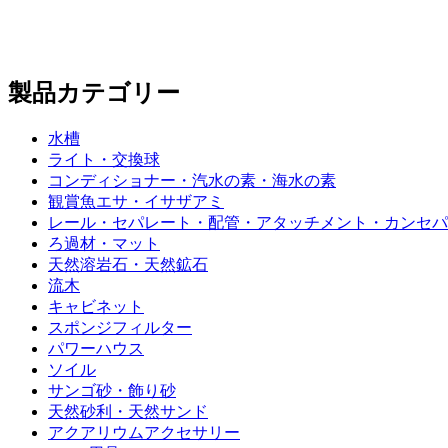
製品カテゴリー
水槽
ライト・交換球
コンディショナー・汽水の素・海水の素
観賞魚エサ・イサザアミ
レール・セパレート・配管・アタッチメント・カンセパ
ろ過材・マット
天然溶岩石・天然鉱石
流木
キャビネット
スポンジフィルター
パワーハウス
ソイル
サンゴ砂・飾り砂
天然砂利・天然サンド
アクアリウムアクセサリー