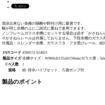
混泳出来ない魚種の隔離や餌付け用に最適です。
幅が同じ水槽の上に二段式に重ねて使用できます。
ノンフレームガラス水槽にセットする場合は必ず「かさねら
※かさねらレールは付属しておりません。下段水槽のガラス
付属品：スレンダー水槽、ガラスフタ、フタ受けレール、給排水
JANコード
4560151 614021
製品サイズ
水槽サイズ：W900xD135xH150mm/ガラス厚：5m
C/S入数
1
規格
給･排水パイプセット、ろ過ポンプ付
製品のポイント