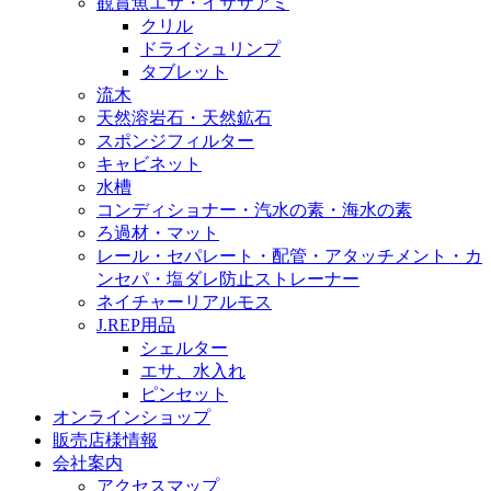
観賞魚エサ・イサザアミ
クリル
ドライシュリンプ
タブレット
流木
天然溶岩石・天然鉱石
スポンジフィルター
キャビネット
水槽
コンディショナー・汽水の素・海水の素
ろ過材・マット
レール・セパレート・配管・アタッチメント・カ
ンセパ・塩ダレ防止ストレーナー
ネイチャーリアルモス
J.REP用品
シェルター
エサ、水入れ
ピンセット
オンラインショップ
販売店様情報
会社案内
アクセスマップ