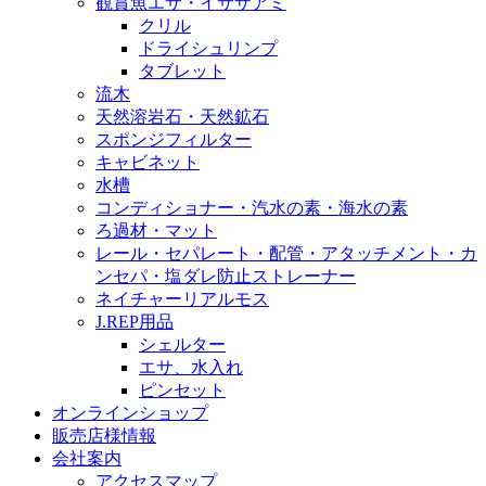
観賞魚エサ・イサザアミ
クリル
ドライシュリンプ
タブレット
流木
天然溶岩石・天然鉱石
スポンジフィルター
キャビネット
水槽
コンディショナー・汽水の素・海水の素
ろ過材・マット
レール・セパレート・配管・アタッチメント・カ
ンセパ・塩ダレ防止ストレーナー
ネイチャーリアルモス
J.REP用品
シェルター
エサ、水入れ
ピンセット
オンラインショップ
販売店様情報
会社案内
アクセスマップ