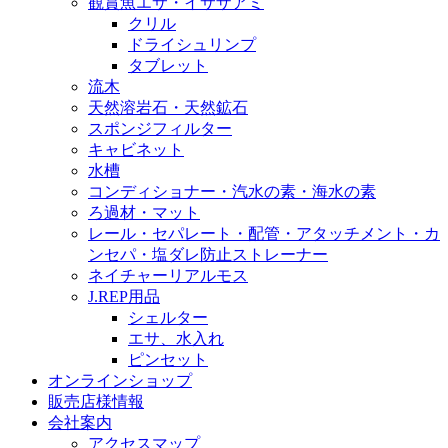
観賞魚エサ・イサザアミ
クリル
ドライシュリンプ
タブレット
流木
天然溶岩石・天然鉱石
スポンジフィルター
キャビネット
水槽
コンディショナー・汽水の素・海水の素
ろ過材・マット
レール・セパレート・配管・アタッチメント・カ
ンセパ・塩ダレ防止ストレーナー
ネイチャーリアルモス
J.REP用品
シェルター
エサ、水入れ
ピンセット
オンラインショップ
販売店様情報
会社案内
アクセスマップ