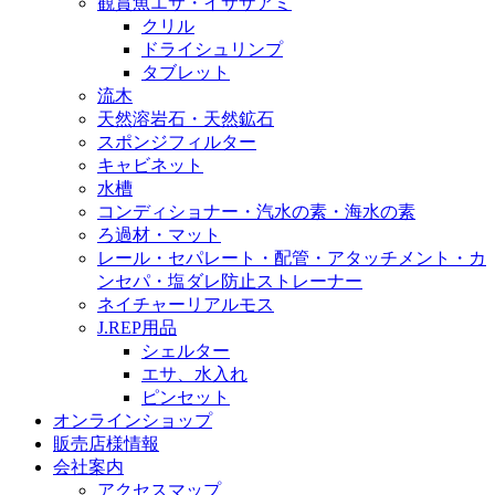
観賞魚エサ・イサザアミ
クリル
ドライシュリンプ
タブレット
流木
天然溶岩石・天然鉱石
スポンジフィルター
キャビネット
水槽
コンディショナー・汽水の素・海水の素
ろ過材・マット
レール・セパレート・配管・アタッチメント・カ
ンセパ・塩ダレ防止ストレーナー
ネイチャーリアルモス
J.REP用品
シェルター
エサ、水入れ
ピンセット
オンラインショップ
販売店様情報
会社案内
アクセスマップ