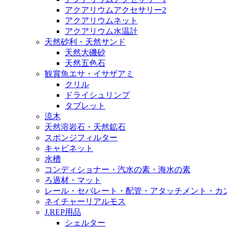
アクアリウムアクセサリー2
アクアリウムネット
アクアリウム水温計
天然砂利・天然サンド
天然大磯砂
天然五色石
観賞魚エサ・イサザアミ
クリル
ドライシュリンプ
タブレット
流木
天然溶岩石・天然鉱石
スポンジフィルター
キャビネット
水槽
コンディショナー・汽水の素・海水の素
ろ過材・マット
レール・セパレート・配管・アタッチメント・カ
ネイチャーリアルモス
J.REP用品
シェルター