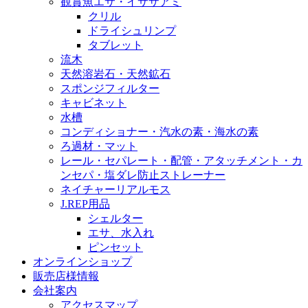
観賞魚エサ・イサザアミ
クリル
ドライシュリンプ
タブレット
流木
天然溶岩石・天然鉱石
スポンジフィルター
キャビネット
水槽
コンディショナー・汽水の素・海水の素
ろ過材・マット
レール・セパレート・配管・アタッチメント・カ
ンセパ・塩ダレ防止ストレーナー
ネイチャーリアルモス
J.REP用品
シェルター
エサ、水入れ
ピンセット
オンラインショップ
販売店様情報
会社案内
アクセスマップ