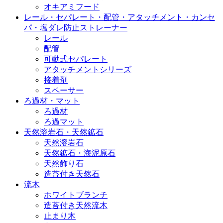
オキアミフード
レール・セパレート・配管・アタッチメント・カンセ
パ・塩ダレ防止ストレーナー
レール
配管
可動式セパレート
アタッチメントシリーズ
接着剤
スペーサー
ろ過材・マット
ろ過材
ろ過マット
天然溶岩石・天然鉱石
天然溶岩石
天然鉱石・海泥原石
天然飾り石
造苔付き天然石
流木
ホワイトブランチ
造苔付き天然流木
止まり木