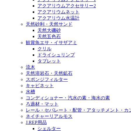
アクアリウムアクセサリー2
アクアリウムネット
アクアリウム水温計
天然砂利・天然サンド
天然大磯砂
天然五色石
観賞魚エサ・イサザアミ
クリル
ドライシュリンプ
タブレット
流木
天然溶岩石・天然鉱石
スポンジフィルター
キャビネット
水槽
コンディショナー・汽水の素・海水の素
ろ過材・マット
レール・セパレート・配管・アタッチメント・カ
ネイチャーリアルモス
J.REP用品
シェルター