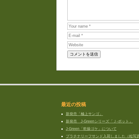
最近の投稿
新発売「極上サンゴ」
新発売 J-Greenシリーズ「Ｊ-ポット」
J-Green「乾燥ゴケ」について
プラチナリーフサンド入荷しました（粒写