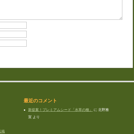
最近のコメント
新提案！プレミアムシード「水草の種」
に
北野雅
宣
より
真掲