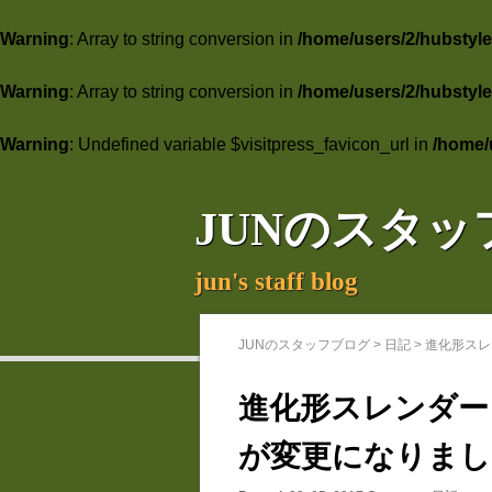
Warning
: Array to string conversion in
/home/users/2/hubstyle
Warning
: Array to string conversion in
/home/users/2/hubstyle
Warning
: Undefined variable $visitpress_favicon_url in
/home/
JUNのスタッ
jun's staff blog
JUNのスタッフブログ
>
日記
> 進化形ス
進化形スレンダー
が変更になりまし