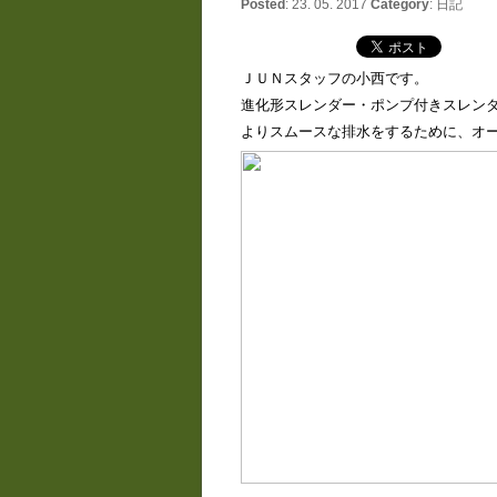
Posted
: 23. 05. 2017
Category
:
日記
ＪＵＮスタッフの小西です。
進化形スレンダー・ポンプ付きスレン
よりスムースな排水をするために、オ