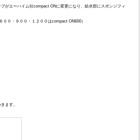
がエーハイム社compact ONに変更になり、給水部にスポンジフィ
、６００・９００・１２００はcompact ON600）
つきます。