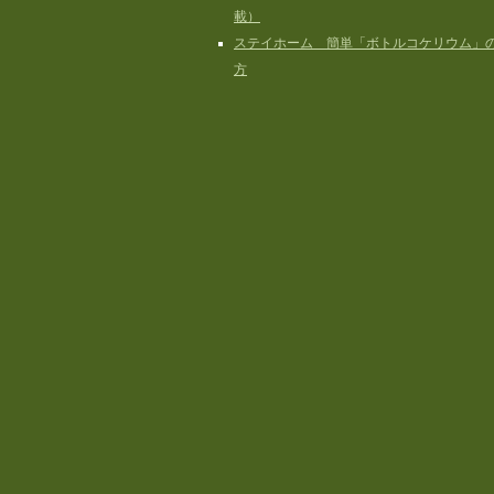
載）
ステイホーム 簡単「ボトルコケリウム」
方